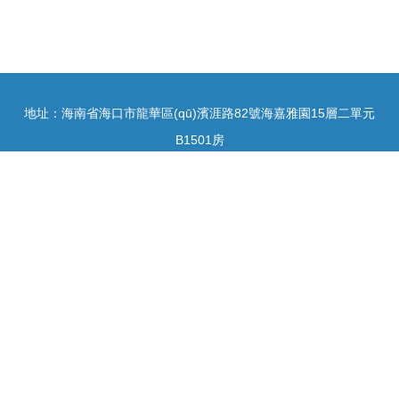
地址：海南省海口市龍華區(qū)濱涯路82號海嘉雅園15層二單元
B1501房
電話：1380063**
Copyright © 2026
m.callsc.com.cn
手機應(yīng)用開發(fā)及銷售
海
口樂合科技有限公司
手機應(yīng)用開發(fā)及銷售
版權(quán)所有
Sitemap
感谢您访问我们的网站，您可能还对以下资源感兴趣：昆明尤掳教育咨询
有限公司
国产110页浮力|国产113页|国产11页|国产123页|国产169页|国产16页|国
产18页|国产1卡二卡3卡四卡乱码视频|国产1区2区|国产1区2区3区
网站
地图