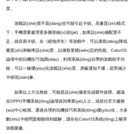
度。
游戲設(shè)置不當(dāng)也可能引起卡頓。高畫質(zhì)模式
下，手機需要處理更多圖形細(xì)節(jié)，如果設(shè)備配置不
足，就容易卡頓。在《絕地求生》等游戲中，可以適當(dāng)降低
畫質(zhì)和幀率設(shè)置，以換取更穩(wěn)定的性能。ColorOS
論壇中的玩機技巧強調(diào)，利用系統(tǒng)自帶的游戲助手功
能，可以一鍵優(yōu)化游戲設(shè)置，屏蔽通知干擾，從而減少
卡頓現(xiàn)象。
如果以上方法無效，可能是設(shè)備老化或硬件故障。建議
在OPPO手機系統(tǒng)論壇咨詢專業(yè)人士，或前往官方服務
(wù)中心檢測。通過合理的玩機技巧和系統(tǒng)優(yōu)化，大多
數(shù)卡頓問題都能得到緩解，讓你在ColorOS系統(tǒng)上暢享
游戲樂趣。