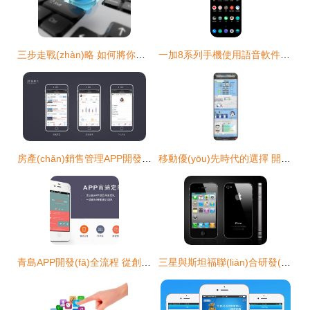
三步走戰(zhàn)略 如何將你的手機應(yīng)用成功打入國際市場
一加8系列手機使用語音軟件游戲卡頓問題亟待解決
房產(chǎn)銷售管理APP開發(fā) 交易記錄隨時在手，手機應(yīng)用助力銷售高效管理
移動優(yōu)先時代的選擇 開發(fā)應(yīng)用還是創(chuàng)建移動網(wǎng)站？
青島APP開發(fā)全流程 從創(chuàng)意構(gòu)思到市場銷售
三星與斯坦福聯(lián)合研發(fā)高精度OLED技術(shù)，或?qū)⒁I(lǐng)VR市場變革并拓寬手機應(yīng)用前景