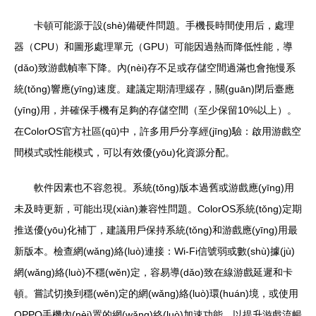
卡頓可能源于設(shè)備硬件問題。手機長時間使用后，處理
器（CPU）和圖形處理單元（GPU）可能因過熱而降低性能，導
(dǎo)致游戲幀率下降。內(nèi)存不足或存儲空間過滿也會拖慢系
統(tǒng)響應(yīng)速度。建議定期清理緩存，關(guān)閉后臺應
(yīng)用，并確保手機有足夠的存儲空間（至少保留10%以上）。
在ColorOS官方社區(qū)中，許多用戶分享經(jīng)驗：啟用游戲空
間模式或性能模式，可以有效優(yōu)化資源分配。
軟件因素也不容忽視。系統(tǒng)版本過舊或游戲應(yīng)用
未及時更新，可能出現(xiàn)兼容性問題。ColorOS系統(tǒng)定期
推送優(yōu)化補丁，建議用戶保持系統(tǒng)和游戲應(yīng)用最
新版本。檢查網(wǎng)絡(luò)連接：Wi-Fi信號弱或數(shù)據(jù)
網(wǎng)絡(luò)不穩(wěn)定，容易導(dǎo)致在線游戲延遲和卡
頓。嘗試切換到穩(wěn)定的網(wǎng)絡(luò)環(huán)境，或使用
OPPO手機內(nèi)置的網(wǎng)絡(luò)加速功能，以提升游戲流暢