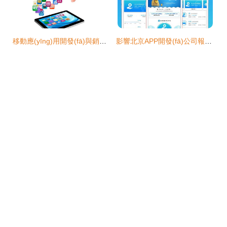
移動應(yīng)用開發(fā)與銷售 為企業(yè)帶來的戰(zhàn)略優(yōu)勢與商業(yè)價值
影響北京APP開發(fā)公司報價的關(guān)鍵因素詳解