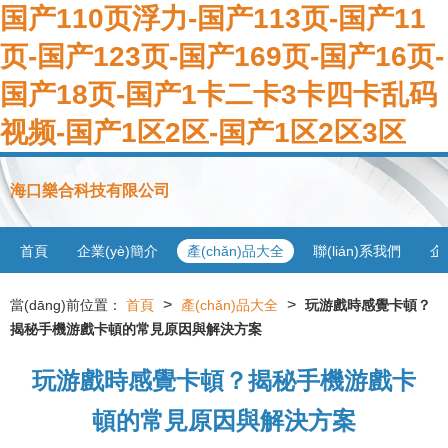
国产110页浮力-国产113页-国产11
页-国产123页-国产169页-国产16页-
国产18页-国产1卡二卡3卡四卡乱码
视频-国产1区2区-国产1区2区3区
海口樂合科技有限公司
首頁
企業(yè)簡介
產(chǎn)品大全
聯(lián)系我們
企
>
>
當(dāng)前位置：
首頁
產(chǎn)品大全
玩游戲時感覺卡頓？
揭秘手機游戲卡頓的常見原因與解決方案
玩游戲時感覺卡頓？揭秘手機游戲卡
頓的常見原因與解決方案